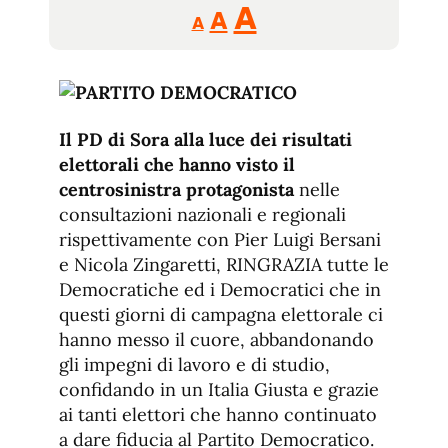
Reducir
Aumentar
Restablecer
A
A
A
tamaño
tamaño
tamaño
de
de
fuente.
de
fuente
fuente.
Il PD di Sora alla luce dei risultati
elettorali che hanno visto il
centrosinistra protagonista
nelle
consultazioni nazionali e regionali
rispettivamente con Pier Luigi Bersani
e Nicola Zingaretti, RINGRAZIA tutte le
Democratiche ed i Democratici che in
questi giorni di campagna elettorale ci
hanno messo il cuore, abbandonando
gli impegni di lavoro e di studio,
confidando in un Italia Giusta e grazie
ai tanti elettori che hanno continuato
a dare fiducia al Partito Democratico.