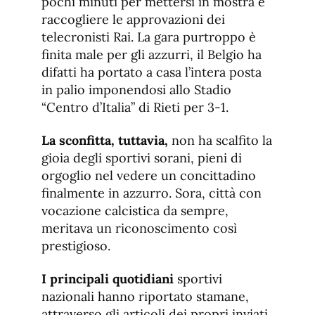
pochi minuti per mettersi in mostra e
raccogliere le approvazioni dei
telecronisti Rai. La gara purtroppo è
finita male per gli azzurri, il Belgio ha
difatti ha portato a casa l’intera posta
in palio imponendosi allo Stadio
“Centro d’Italia” di Rieti per 3-1.
La sconfitta, tuttavia,
non ha scalfito la
gioia degli sportivi sorani, pieni di
orgoglio nel vedere un concittadino
finalmente in azzurro. Sora, città con
vocazione calcistica da sempre,
meritava un riconoscimento così
prestigioso.
I principali quotidiani
sportivi
nazionali hanno riportato stamane,
attraverso gli articoli dei propri inviati