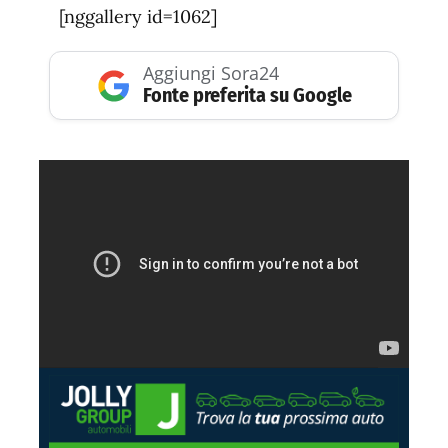
[nggallery id=1062]
Aggiungi Sora24
Fonte preferita su Google