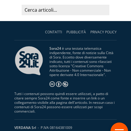
CONTATTI
PUBBLICITÀ
PRIVACY POLICY
Sora24
è una testata telematica
indipendente, fonte di notizie sulla Città
di Sora. Eccetto dove diversamente
indicato, tutti i contenuti sono rilasciati
sotto licenza "
Creative Commons
Attribuzione - Non commerciale - Non
opere derivate 4.0 Internazionale
".
Tutti i contenuti possono quindi essere utilizzati, a patto di
citare sempre Sora24 come fonte e inserire un link o un
collegamento visibile alla pagina dell'articolo. In nessun caso i
contenuti di Sora24 possono essere utilizzati per scopi
commerciali.
S
VERDANA Srl
- P.IVA 08164381009