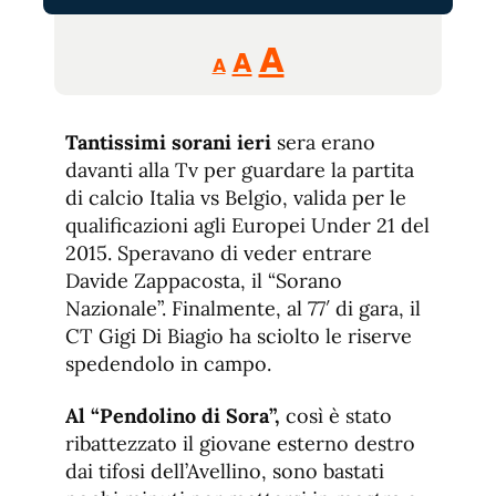
Reducir
Aumentar
Restablecer
A
A
A
tamaño
tamaño
tamaño
de
de
fuente.
Tantissimi sorani ieri
sera erano
de
fuente
davanti alla Tv per guardare la partita
fuente.
di calcio Italia vs Belgio, valida per le
qualificazioni agli Europei Under 21 del
2015. Speravano di veder entrare
Davide Zappacosta, il “Sorano
Nazionale”. Finalmente, al 77′ di gara, il
CT Gigi Di Biagio ha sciolto le riserve
spedendolo in campo.
Al “Pendolino di Sora”,
così è stato
ribattezzato il giovane esterno destro
dai tifosi dell’Avellino, sono bastati