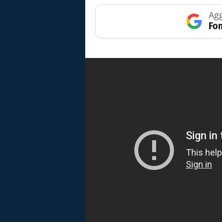
Agg
Fon