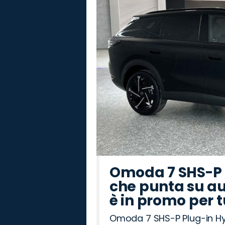
Omoda 7 SHS-P P
che punta su au
è in promo per 
Omoda 7 SHS-P Plug-in Hybr