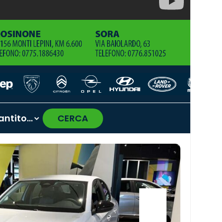
CERCA
›