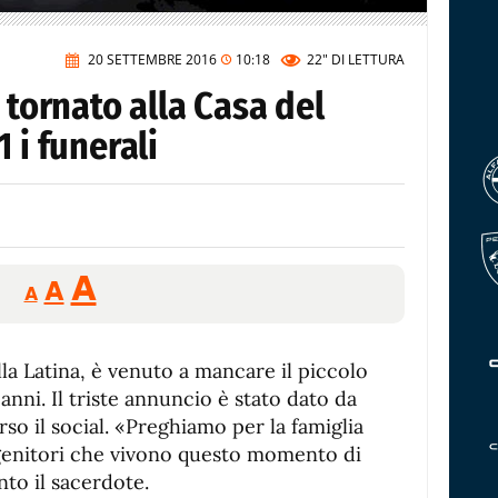
20 SETTEMBRE 2016
10:18
22"
DI LETTURA
 tornato alla Casa del
 i funerali
Reducir
Aumentar
Restablecer
A
A
A
tamaño
tamaño
tamaño
de
de
fuente.
lla Latina, è venuto a mancare il piccolo
de
fuente
anni. Il triste annuncio è stato dato da
fuente.
o il social. «Preghiamo per la famiglia
 genitori che vivono questo momento di
nto il sacerdote.