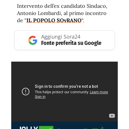
de
fuente.
Intervento dell’ex candidato Sindaco,
de
fuente
Antonio Lombardi, al primo incontro
fuente.
de “
IL POPOLO SOvRANO
“.
Aggiungi Sora24
Fonte preferita su Google