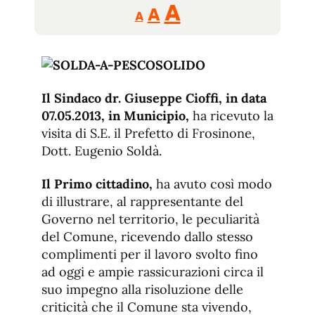
Reducir
Aumentar
Restablecer
A
A
A
tamaño
tamaño
tamaño
de
de
fuente.
de
fuente
fuente.
Il Sindaco dr. Giuseppe Cioffi, in data
07.05.2013, in Municipio,
ha ricevuto la
visita di S.E. il Prefetto di Frosinone,
Dott. Eugenio Soldà.
Il Primo cittadino,
ha avuto così modo
di illustrare, al rappresentante del
Governo nel territorio, le peculiarità
del Comune, ricevendo dallo stesso
complimenti per il lavoro svolto fino
ad oggi e ampie rassicurazioni circa il
suo impegno alla risoluzione delle
criticità che il Comune sta vivendo,