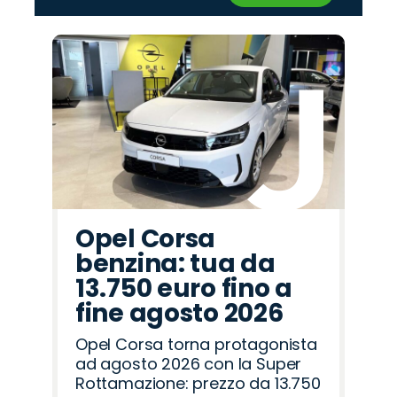
‹
›
Promo
Promo
Promo
Promo
Promo
Promo
Promo
Promo
Promo
Promo
Promo
Promo
Promo
Promo
Promo
Mazda
Peugeot
Land
Opel
Fiat
Jeep
Alfa
Cupra
Lancia
Abarth
Omoda
Jaecoo
Hyundai
Seat
Citroën
Rover
Romeo
Opel Corsa
benzina: tua da
13.750 euro fino a
fine agosto 2026
Opel Corsa torna protagonista
ad agosto 2026 con la Super
Rottamazione: prezzo da 13.750