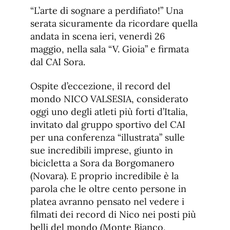
de
fuente.
“L’arte di sognare a perdifiato!” Una
de
fuente
serata sicuramente da ricordare quella
fuente.
andata in scena ieri, venerdì 26
maggio, nella sala “V. Gioia” e firmata
dal CAI Sora.
Ospite d’eccezione, il record del
mondo NICO VALSESIA, considerato
oggi uno degli atleti più forti d’Italia,
invitato dal gruppo sportivo del CAI
per una conferenza “illustrata” sulle
sue incredibili imprese, giunto in
bicicletta a Sora da Borgomanero
(Novara). E proprio incredibile è la
parola che le oltre cento persone in
platea avranno pensato nel vedere i
filmati dei record di Nico nei posti più
belli del mondo (Monte Bianco,