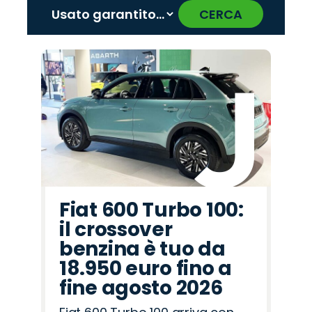
CERCA
‹
›
Promo
Promo
Promo
Promo
Promo
Promo
Promo
Promo
Promo
Promo
Promo
Promo
Promo
Promo
Promo
Alfa
Land
Peugeot
Seat
Citroën
Opel
Lancia
Jaecoo
Cupra
Abarth
Fiat
Jeep
Mazda
Hyundai
Omoda
Romeo
Rover
Fiat 600 Turbo 100:
il crossover
benzina è tuo da
18.950 euro fino a
fine agosto 2026