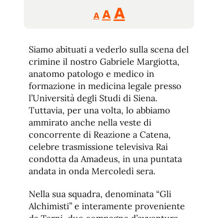
Reducir
Aumentar
Restablecer
A
A
A
tamaño
tamaño
tamaño
de
de
fuente.
Siamo abituati a vederlo sulla scena del
de
fuente
crimine il nostro Gabriele Margiotta,
fuente.
anatomo patologo e medico in
formazione in medicina legale presso
l’Università degli Studi di Siena.
Tuttavia, per una volta, lo abbiamo
ammirato anche nella veste di
concorrente di Reazione a Catena,
celebre trasmissione televisiva Rai
condotta da Amadeus, in una puntata
andata in onda Mercoledì sera.
Nella sua squadra, denominata “Gli
Alchimisti” e interamente proveniente