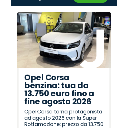
‹
›
Promo
Promo
Promo
Promo
Promo
Promo
Promo
Promo
Promo
Promo
Promo
Promo
Promo
Promo
Promo
Seat
Peugeot
Citroën
Omoda
Lancia
Abarth
Cupra
Alfa
Hyundai
Fiat
Opel
Jaecoo
Mazda
Jeep
Land
Romeo
Rover
Opel Corsa
benzina: tua da
13.750 euro fino a
fine agosto 2026
Opel Corsa torna protagonista
ad agosto 2026 con la Super
Rottamazione: prezzo da 13.750