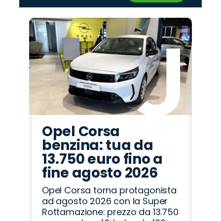
‹
›
Promo
Promo
Promo
Promo
Promo
Promo
Promo
Promo
Promo
Promo
Promo
Promo
Promo
Promo
Promo
Land
Citroën
Abarth
Fiat
Cupra
Seat
Jeep
Omoda
Alfa
Mazda
Opel
Lancia
Hyundai
Peugeot
Jaecoo
Rover
Romeo
Opel Corsa
benzina: tua da
13.750 euro fino a
fine agosto 2026
Opel Corsa torna protagonista
ad agosto 2026 con la Super
Rottamazione: prezzo da 13.750