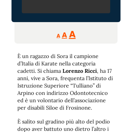
Reducir
Aumentar
Restablecer
A
A
A
tamaño
tamaño
tamaño
de
de
fuente.
È un ragazzo di Sora il campione
de
fuente
d’Italia di Karate nella categoria
fuente.
cadetti. Si chiama
Lorenzo Ricci
, ha 17
anni, vive a Sora, frequenta l’Istituto di
Istruzione Superiore “Tulliano” di
Arpino con indirizzo Odontotecnico
ed è un volontario dell’associazione
per disabili Siloe di Frosinone.
È salito sul gradino più alto del podio
dopo aver battuto uno dietro l’altro i