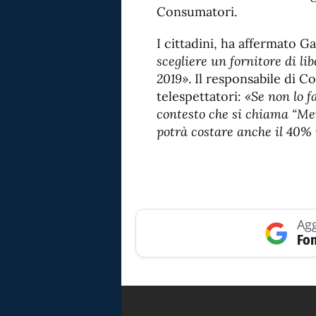
Consumatori.
I cittadini, ha affermato G
scegliere un fornitore di li
2019»
. Il responsabile di C
telespettatori:
«Se non lo f
contesto che si chiama “Mer
potrà costare anche il 40% 
Agg
Fon