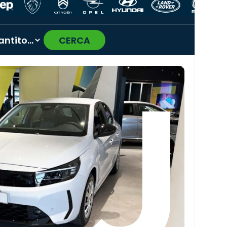
CERCA
›