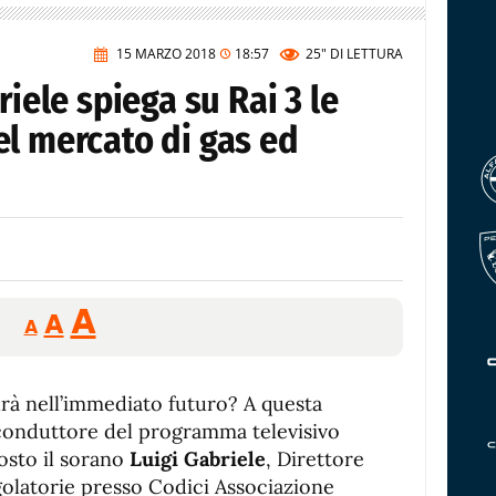
15 MARZO 2018
18:57
25"
DI LETTURA
riele spiega su Rai 3 le
l mercato di gas ed
Reducir
Aumentar
Restablecer
A
A
A
tamaño
tamaño
tamaño
de
de
fuente.
rà nell’immediato futuro? A questa
de
fuente
 conduttore del programma televisivo
fuente.
posto il sorano
Luigi Gabriele
, Direttore
egolatorie presso Codici Associazione