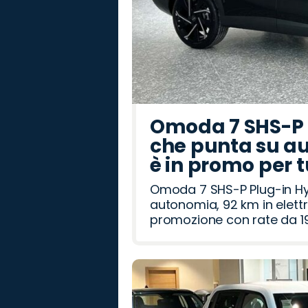
Omoda 7 SHS-P P
che punta su au
è in promo per 
Omoda 7 SHS-P Plug-in Hybr
autonomia, 92 km in elettr
promozione con rate da 19