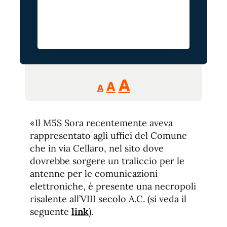
Reducir
Aumentar
Restablecer
A
A
A
tamaño
tamaño
tamaño
de
de
fuente.
«Il M5S Sora recentemente aveva
de
fuente
rappresentato agli uffici del Comune
fuente.
che in via Cellaro, nel sito dove
dovrebbe sorgere un traliccio per le
antenne per le comunicazioni
elettroniche, è presente una necropoli
risalente all’VIII secolo A.C. (si veda il
seguente
link
).