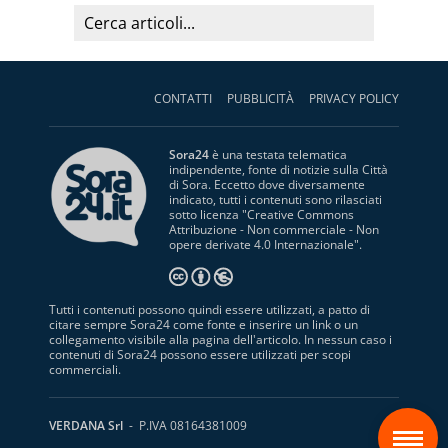
CONTATTI
PUBBLICITÀ
PRIVACY POLICY
Sora24
è una testata telematica
indipendente, fonte di notizie sulla Città
di Sora. Eccetto dove diversamente
indicato, tutti i contenuti sono rilasciati
sotto licenza "
Creative Commons
Attribuzione - Non commerciale - Non
opere derivate 4.0 Internazionale
".
Tutti i contenuti possono quindi essere utilizzati, a patto di
citare sempre Sora24 come fonte e inserire un link o un
collegamento visibile alla pagina dell'articolo. In nessun caso i
contenuti di Sora24 possono essere utilizzati per scopi
commerciali.
S
VERDANA Srl
- P.IVA 08164381009