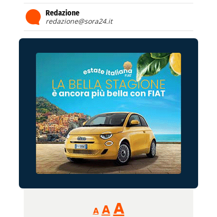
Redazione
redazione@sora24.it
Reducir
Aumentar
Restablecer
A
A
A
tamaño