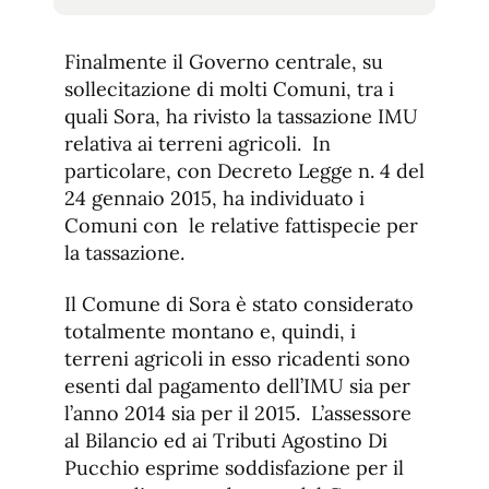
tamaño
tamaño
de
de
fuente.
Finalmente il Governo centrale, su
de
fuente
sollecitazione di molti Comuni, tra i
fuente.
quali Sora, ha rivisto la tassazione IMU
relativa ai terreni agricoli. In
particolare, con Decreto Legge n. 4 del
24 gennaio 2015, ha individuato i
Comuni con le relative fattispecie per
la tassazione.
Il Comune di Sora è stato considerato
totalmente montano e, quindi, i
terreni agricoli in esso ricadenti sono
esenti dal pagamento dell’IMU sia per
l’anno 2014 sia per il 2015. L’assessore
al Bilancio ed ai Tributi Agostino Di
Pucchio esprime soddisfazione per il