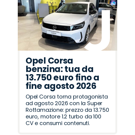
Fiat
Lancia
Seat
Mazda
Jaecoo
Alfa
Jeep
Opel
Peugeot
Land
Cupra
Omoda
Abarth
Hyundai
Citroën
Romeo
Rover
Opel Corsa
benzina: tua da
13.750 euro fino a
fine agosto 2026
Opel Corsa torna protagonista
ad agosto 2026 con la Super
Rottamazione: prezzo da 13.750
euro, motore 1.2 turbo da 100
CV e consumi contenuti.