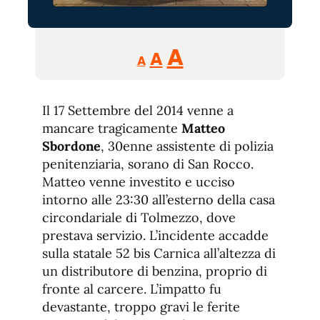
Reducir
Aumentar
Restablecer
A
A
A
tamaño
tamaño
tamaño
de
de
fuente.
Il 17 Settembre del 2014 venne a
de
fuente
mancare tragicamente
Matteo
fuente.
Sbordone
, 30enne assistente di polizia
penitenziaria, sorano di San Rocco.
Matteo venne investito e ucciso
intorno alle 23:30 all’esterno della casa
circondariale di Tolmezzo, dove
prestava servizio. L’incidente accadde
sulla statale 52 bis Carnica all’altezza di
un distributore di benzina, proprio di
fronte al carcere. L’impatto fu
devastante, troppo gravi le ferite