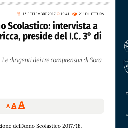
15 SETTEMBRE 2017
19:41
21"
DI LETTURA
 Scolastico: intervista a
icca, preside del I.C. 3° di
. Le dirigenti dei tre comprensivi di Sora
Reducir
Aumentar
Restablecer
A
A
A
tamaño
tamaño
tamaño
de
de
fuente.
zione dell’Anno Scolastico 2017/18,