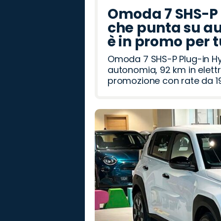
Omoda 7 SHS-P P
che punta su au
è in promo per 
Omoda 7 SHS-P Plug-in Hybr
autonomia, 92 km in elettr
promozione con rate da 19