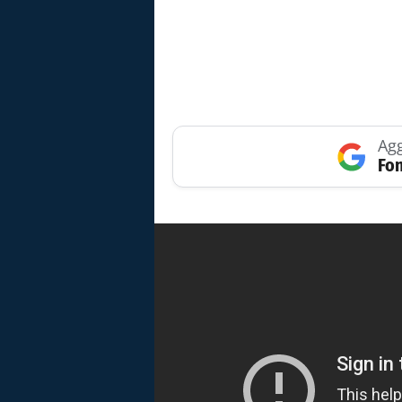
Agg
Fon