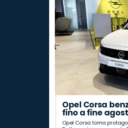
Lancia
Alfa
Opel
Cupra
Land
Citroën
Mazda
Hyundai
Fiat
Jeep
Peugeot
Jaecoo
Abarth
Omoda
Seat
Romeo
Rover
Opel Corsa benz
fino a fine agos
Opel Corsa torna protago