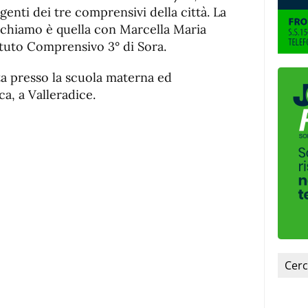
de
fuente
genti dei tre comprensivi della città. La
fuente.
ichiamo è quella con Marcella Maria
tituto Comprensivo 3° di Sora.
ata presso la scuola materna ed
a, a Valleradice.