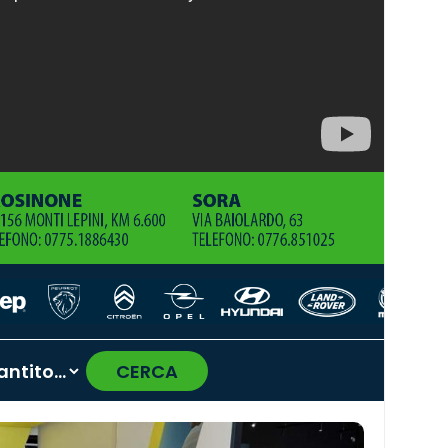
CERCA
›