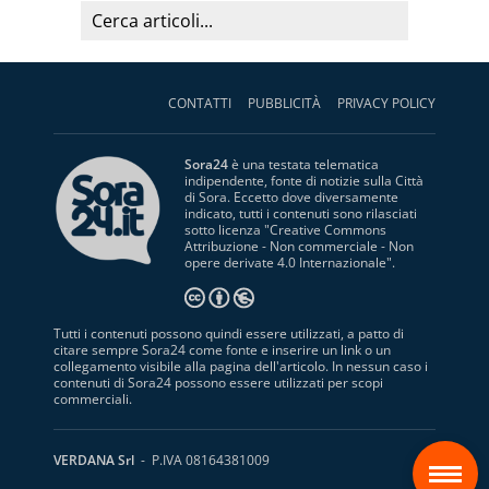
CONTATTI
PUBBLICITÀ
PRIVACY POLICY
Sora24
è una testata telematica
indipendente, fonte di notizie sulla Città
di Sora. Eccetto dove diversamente
indicato, tutti i contenuti sono rilasciati
sotto licenza "
Creative Commons
Attribuzione - Non commerciale - Non
opere derivate 4.0 Internazionale
".
Tutti i contenuti possono quindi essere utilizzati, a patto di
citare sempre Sora24 come fonte e inserire un link o un
collegamento visibile alla pagina dell'articolo. In nessun caso i
contenuti di Sora24 possono essere utilizzati per scopi
commerciali.
S
VERDANA Srl
- P.IVA 08164381009