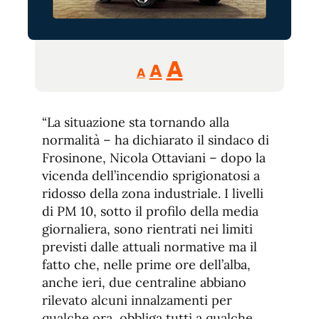
Reducir
Aumentar
Restablecer
A
A
A
tamaño
tamaño
tamaño
de
de
fuente.
“La situazione sta tornando alla
de
fuente
normalità – ha dichiarato il sindaco di
fuente.
Frosinone, Nicola Ottaviani – dopo la
vicenda dell’incendio sprigionatosi a
ridosso della zona industriale. I livelli
di PM 10, sotto il profilo della media
giornaliera, sono rientrati nei limiti
previsti dalle attuali normative ma il
fatto che, nelle prime ore dell’alba,
anche ieri, due centraline abbiano
rilevato alcuni innalzamenti per
qualche ora, obbliga tutti a qualche