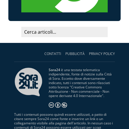
CONTATTI
PUBBLICITÀ
PRIVACY POLICY
Sora24
è una testata telematica
indipendente, fonte di notizie sulla Città
di Sora. Eccetto dove diversamente
indicato, tutti i contenuti sono rilasciati
sotto licenza "
Creative Commons
Attribuzione - Non commerciale - Non
opere derivate 4.0 Internazionale
".
Tutti i contenuti possono quindi essere utilizzati, a patto di
citare sempre Sora24 come fonte e inserire un link o un
collegamento visibile alla pagina dell'articolo. In nessun caso i
contenuti di Sora24 possono essere utilizzati per scopi