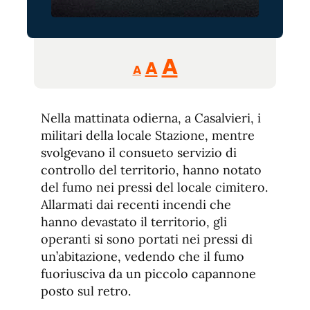
Reducir
Aumentar
Restablecer
A
A
A
tamaño
tamaño
tamaño
de
de
fuente.
Nella mattinata odierna, a Casalvieri, i
de
fuente
militari della locale Stazione, mentre
fuente.
svolgevano il consueto servizio di
controllo del territorio, hanno notato
del fumo nei pressi del locale cimitero.
Allarmati dai recenti incendi che
hanno devastato il territorio, gli
operanti si sono portati nei pressi di
un’abitazione, vedendo che il fumo
fuoriusciva da un piccolo capannone
posto sul retro.