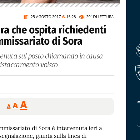
25 AGOSTO 2017
16:28
20"
DI LETTURA
ura che ospita richiedenti
ommissariato di Sora
venuta sul posto chiamando in causa
 Distaccamento volsco
Reducir
Aumentar
Restablecer
A
A
A
tamaño
tamaño
tamaño
de
de
fuente.
missariato di Sora è intervenuta ieri a
de
fuente
segnalazione, giunta sulla linea di