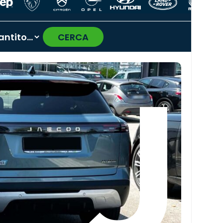
CERCA
›