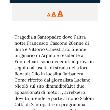
Reducir
Aumentar
Restablecer
A
A
A
tamaño
tamaño
tamaño
de
de
fuente.
de
fuente
Tragedia a Santopadre dove l”altra
fuente.
notte Francesco Cascone 26enne di
Sora e Vittorio Canestraro, 51enne
originario di Arpino e residente a
Fontechiari, sono deceduti in prova in
seguito all’uscita di strada della loro
Renault Clio in località Barbanera.
Come riferito dal giornalista Luciano
Nicolò sul sito dimmidipiù.it i due,
appassionati di motori , avrebbero
dovuto prendere parte al nono Slalom
Città di Santopadre in programma