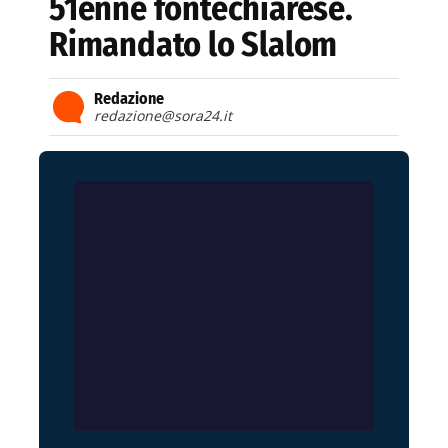
51enne fontechiarese.
Rimandato lo Slalom
Redazione
redazione@sora24.it