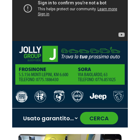
CERCA
‹
›