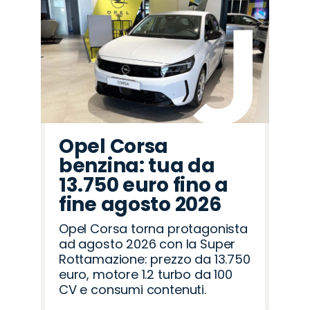
Promo
Promo
Promo
Promo
Promo
Promo
Promo
Promo
Promo
Promo
Promo
Promo
Promo
Promo
Promo
Hyundai
Omoda
Seat
Mazda
Lancia
Peugeot
Jaecoo
Abarth
Citroën
Land
Opel
Fiat
Jeep
Alfa
Cupra
Rover
Romeo
Opel Corsa
benzina: tua da
13.750 euro fino a
fine agosto 2026
Opel Corsa torna protagonista
ad agosto 2026 con la Super
Rottamazione: prezzo da 13.750
euro, motore 1.2 turbo da 100
CV e consumi contenuti.