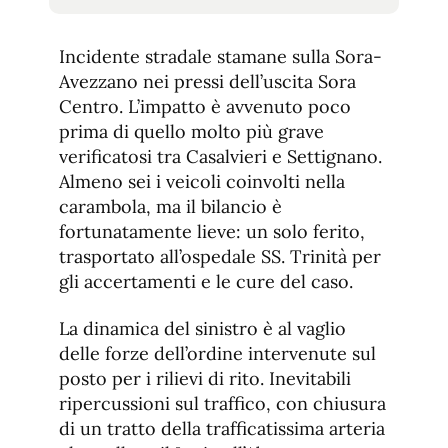
tamaño
tamaño
de
de
fuente.
Incidente stradale stamane sulla Sora-
de
fuente
Avezzano nei pressi dell’uscita Sora
fuente.
Centro. L’impatto è avvenuto poco
prima di quello molto più grave
verificatosi tra Casalvieri e Settignano.
Almeno sei i veicoli coinvolti nella
carambola, ma il bilancio è
fortunatamente lieve: un solo ferito,
trasportato all’ospedale SS. Trinità per
gli accertamenti e le cure del caso.
La dinamica del sinistro è al vaglio
delle forze dell’ordine intervenute sul
posto per i rilievi di rito. Inevitabili
ripercussioni sul traffico, con chiusura
di un tratto della trafficatissima arteria