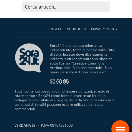
CONTATTI
PUBBLICITÀ
PRIVACY POLICY
Sora24
è una testata telematica
indipendente, fonte di notizie sulla Città
di Sora. Eccetto dove diversamente
indicato, tutti i contenuti sono rilasciati
sotto licenza "
Creative Commons
Attribuzione - Non commerciale - Non
opere derivate 4.0 Internazionale
".
Tutti i contenuti possono quindi essere utilizzati, a patto di
citare sempre Sora24 come fonte e inserire un link o un
collegamento visibile alla pagina dell'articolo. In nessun caso i
contenuti di Sora24 possono essere utilizzati per scopi
commerciali.
S
VERDANA Srl
- P.IVA 08164381009