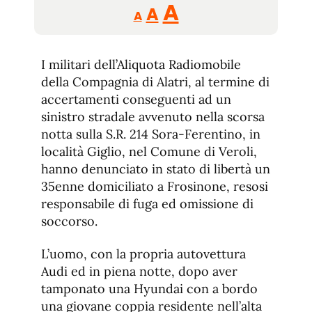
Reducir
Aumentar
Restablecer
A
A
A
tamaño
tamaño
tamaño
de
de
fuente.
I militari dell’Aliquota Radiomobile
de
fuente
della Compagnia di Alatri, al termine di
fuente.
accertamenti conseguenti ad un
sinistro stradale avvenuto nella scorsa
notta sulla S.R. 214 Sora-Ferentino, in
località Giglio, nel Comune di Veroli,
hanno denunciato in stato di libertà un
35enne domiciliato a Frosinone, resosi
responsabile di fuga ed omissione di
soccorso.
L’uomo, con la propria autovettura
Audi ed in piena notte, dopo aver
tamponato una Hyundai con a bordo
una giovane coppia residente nell’alta