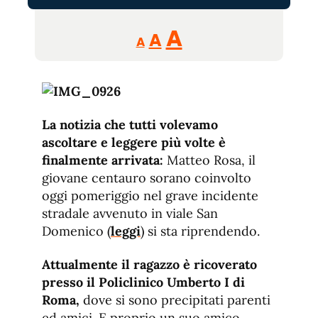
Reducir
Aumentar
Restablecer
A
A
A
tamaño
tamaño
tamaño
de
de
fuente.
de
fuente
fuente.
La notizia che tutti volevamo
ascoltare e leggere più volte è
finalmente arrivata:
Matteo Rosa, il
giovane centauro sorano coinvolto
oggi pomeriggio nel grave incidente
stradale avvenuto in viale San
Domenico (
leggi
) si sta riprendendo.
Attualmente il ragazzo è ricoverato
presso il Policlinico Umberto I di
Roma,
dove si sono precipitati parenti
ed amici. E proprio un suo amico