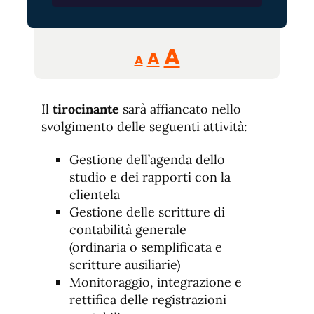
Reducir
Aumentar
Restablecer
A
A
A
tamaño
tamaño
tamaño
de
de
fuente.
Il
tirocinante
sarà affiancato nello
de
fuente
svolgimento delle seguenti attività:
fuente.
Gestione dell’agenda dello
studio e dei rapporti con la
clientela
Gestione delle scritture di
contabilità generale
(ordinaria o semplificata e
scritture ausiliarie)
Monitoraggio, integrazione e
rettifica delle registrazioni