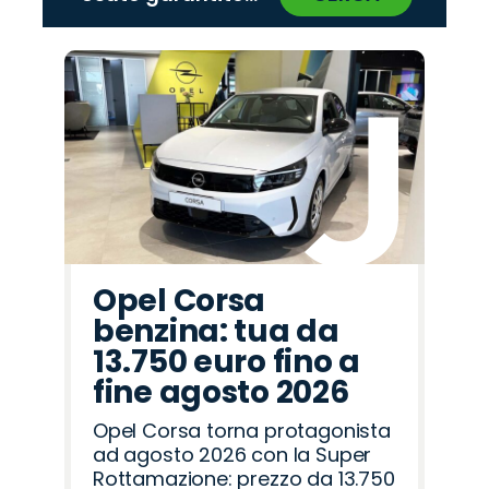
‹
›
Promo
Promo
Promo
Promo
Promo
Promo
Promo
Promo
Promo
Promo
Promo
Promo
Promo
Promo
Promo
Abarth
Citroën
Peugeot
Hyundai
Omoda
Jeep
Land
Alfa
Lancia
Fiat
Cupra
Opel
Mazda
Seat
Jaecoo
Rover
Romeo
Opel Corsa
benzina: tua da
13.750 euro fino a
fine agosto 2026
Opel Corsa torna protagonista
ad agosto 2026 con la Super
Rottamazione: prezzo da 13.750