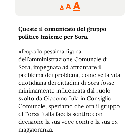
Reducir
Aumentar
Restablecer
A
A
A
tamaño
tamaño
tamaño
de
de
fuente.
Questo il comunicato del gruppo
de
fuente
politico Insieme per Sora.
fuente.
«Dopo la pessima figura
dell’amministrazione Comunale di
Sora, impegnata ad affrontare il
problema dei problemi, come se la vita
quotidiana dei cittadini di Sora fosse
minimamente influenzata dal ruolo
svolto da Giacomo Iula in Consiglio
Comunale, speriamo che ora il gruppo
di Forza Italia faccia sentire con
decisione la sua voce contro la sua ex
maggioranza.