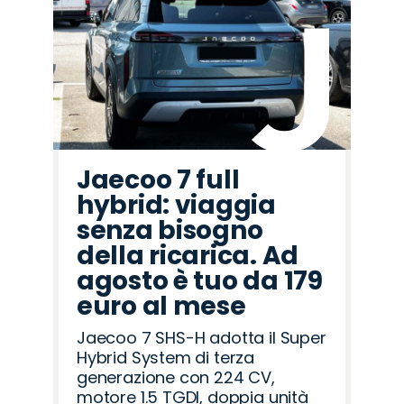
Cupra
Jeep
Omoda
Citroën
Abarth
Seat
Opel
Lancia
Peugeot
Fiat
Alfa
Land
Jaecoo
Mazda
Hyundai
Romeo
Rover
Jaecoo 7 full
hybrid: viaggia
senza bisogno
della ricarica. Ad
agosto è tuo da 179
euro al mese
Jaecoo 7 SHS-H adotta il Super
Hybrid System di terza
generazione con 224 CV,
motore 1.5 TGDI, doppia unità