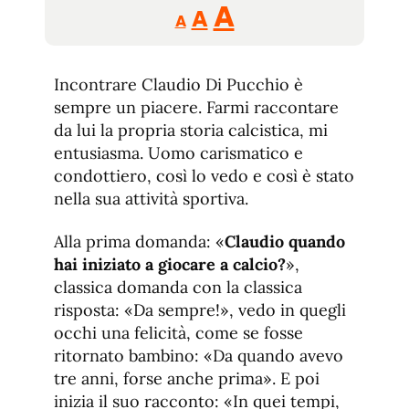
Reducir
Aumentar
Restablecer
A
A
A
tamaño
tamaño
tamaño
de
de
fuente.
Incontrare Claudio Di Pucchio è
de
fuente
sempre un piacere. Farmi raccontare
fuente.
da lui la propria storia calcistica, mi
entusiasma. Uomo carismatico e
condottiero, così lo vedo e così è stato
nella sua attività sportiva.
Alla prima domanda: «
Claudio quando
hai iniziato a giocare a calcio?
»,
classica domanda con la classica
risposta: «Da sempre!», vedo in quegli
occhi una felicità, come se fosse
ritornato bambino: «Da quando avevo
tre anni, forse anche prima». E poi
inizia il suo racconto: «In quei tempi,