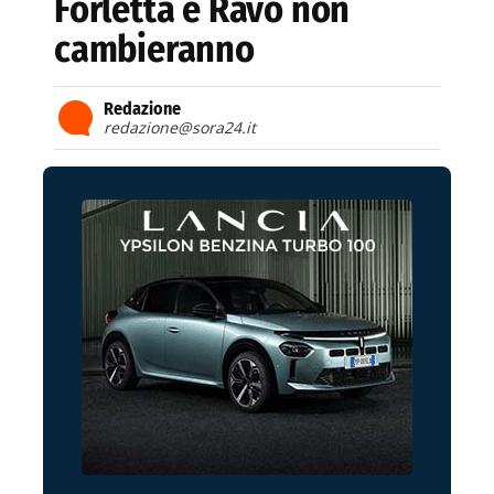
Forletta e Ravo non
cambieranno
Redazione
redazione@sora24.it