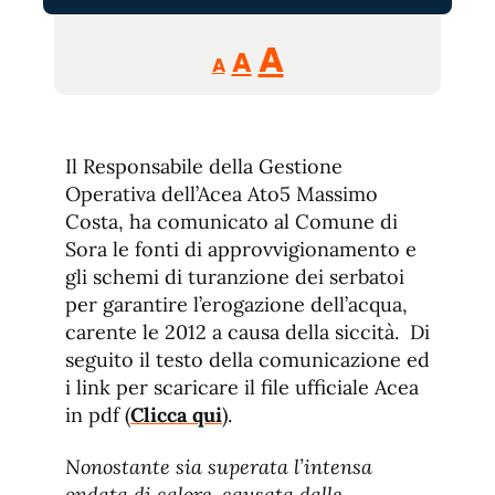
Reducir
Aumentar
Restablecer
A
A
A
tamaño
tamaño
tamaño
de
de
fuente.
de
fuente
Il Responsabile della Gestione
fuente.
Operativa dell’Acea Ato5 Massimo
Costa, ha comunicato al Comune di
Sora le fonti di approvvigionamento e
gli schemi di turanzione dei serbatoi
per garantire l’erogazione dell’acqua,
carente le 2012 a causa della siccità. Di
seguito il testo della comunicazione ed
i link per scaricare il file ufficiale Acea
in pdf (
Clicca qui
).
Nonostante sia superata l’intensa
ondata di calore, causata dalle