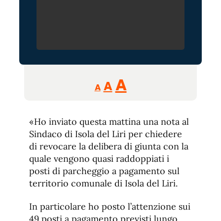
Reducir
Aumentar
Restablecer
A
A
A
tamaño
tamaño
tamaño
de
de
fuente.
«Ho inviato questa mattina una nota al
de
fuente
Sindaco di Isola del Liri per chiedere
fuente.
di revocare la delibera di giunta con la
quale vengono quasi raddoppiati i
posti di parcheggio a pagamento sul
territorio comunale di Isola del Liri.
In particolare ho posto l’attenzione sui
49 posti a pagamento previsti lungo