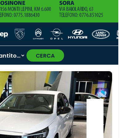
CERCA
›