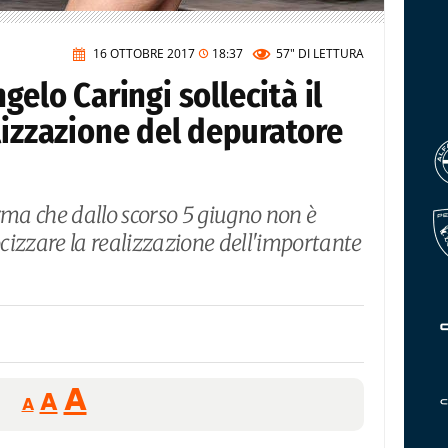
16 OTTOBRE 2017
18:37
57"
DI LETTURA
gelo Caringi sollecità il
lizzazione del depuratore
rma che dallo scorso 5 giugno non è
ocizzare la realizzazione dell'importante
Reducir
Aumentar
Restablecer
A
A
A
tamaño
tamaño
tamaño
de