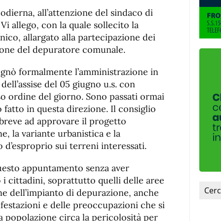
de
fuente.
 odierna, all’attenzione del sindaco di
de
fuente
 Vi allego, con la quale sollecito la
fuente.
cnico, allargato alla partecipazione dei
azione del depuratore comunale.
egnò formalmente l’amministrazione in
dell’assise del 05 giugno u.s. con
so ordine del giorno. Sono passati ormai
 fatto in questa direzione. Il consiglio
breve ad approvare il progetto
e, la variante urbanistica e la
 d’esproprio sui terreni interessati.
 questo appuntamento senza aver
 cittadini, soprattutto quelli delle aree
one dell’impianto di depurazione, anche
ifestazioni e delle preoccupazioni che si
a popolazione circa la pericolosità per