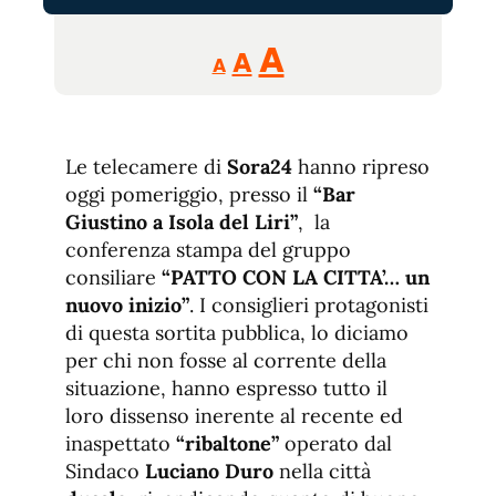
Reducir
Aumentar
Restablecer
A
A
A
tamaño
tamaño
tamaño
de
de
fuente.
de
fuente
Le telecamere di
Sora24
hanno ripreso
fuente.
oggi pomeriggio, presso il
“Bar
Giustino a Isola del Liri”
, la
conferenza stampa del gruppo
consiliare
“PATTO CON LA CITTA’… un
nuovo inizio”
. I consiglieri protagonisti
di questa sortita pubblica, lo diciamo
per chi non fosse al corrente della
situazione, hanno espresso tutto il
loro dissenso inerente al recente ed
inaspettato
“ribaltone”
operato dal
Sindaco
Luciano Duro
nella città