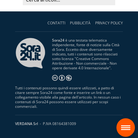
CONTATTI
PUBBLICITÀ
PRIVACY POLICY
Sora24
è una testata telematica
indipendente, fonte di notizie sulla Città
di Sora. Eccetto dove diversamente
indicato, tutti i contenuti sono rilasciati
sotto licenza "
Creative Commons
Attribuzione - Non commerciale - Non
opere derivate 4.0 Internazionale
".
Tutti i contenuti possono quindi essere utilizzati, a patto di
citare sempre Sora24 come fonte e inserire un link o un
collegamento visibile alla pagina dell'articolo. In nessun caso i
contenuti di Sora24 possono essere utilizzati per scopi
commerciali.
S
VERDANA Srl
- P.IVA 08164381009