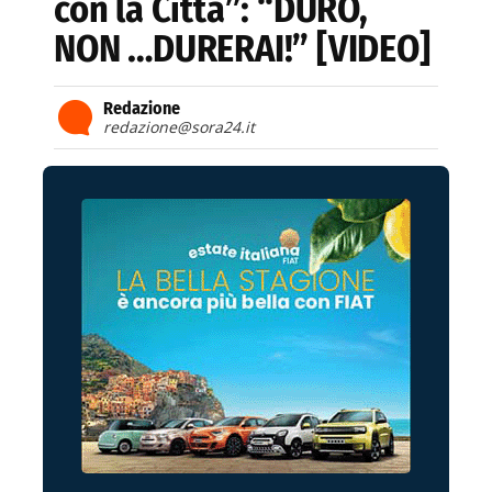
con la Città”: “DURO,
NON …DURERAI!” [VIDEO]
Redazione
redazione@sora24.it