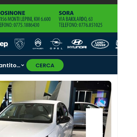
CERCA
›