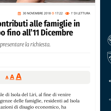
30 NOVEMBRE 2018
17:22
1’
DI LETTURA
ntributi alle famiglie in
po fino all’11 Dicembre
 presentare la richiesta.
Reducir
Aumentar
Restablecer
A
A
A
tamaño
tamaño
tamaño
de
de
fuente.
di Isola del Liri, al fine di venire
de
fuente
enze delle famiglie, residenti ad Isola
fuente.
tuazioni di disagio economico, ha