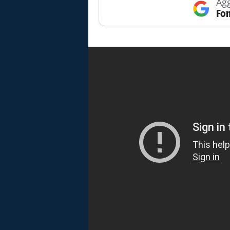
Agg
Fon