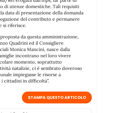
ia/Rei erogata dall’Inps, far parte di
io di utenze domestiche. Tali requisiti
lla data di presentazione della domanda
ogazione del contributo e permanere
 si riferisce.
a proposta da questa amministrazione,
nzo Quadrini ed il Consigliere
ciali Monica Mancini, nasce dalla
amiglie incontrano nel loro vivere
ticolare momento, soprattutto
stività natalizie, ci è sembrato doveroso
nale impiegasse le risorse a
 cittadini in difficoltà”.
STAMPA QUESTO ARTICOLO