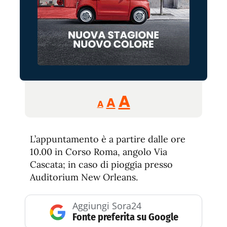
Reducir
Aumentar
Restablecer
A
A
A
tamaño
tamaño
tamaño
de
de
fuente.
L’appuntamento è a partire dalle ore
de
fuente
10.00 in Corso Roma, angolo Via
fuente.
Cascata; in caso di pioggia presso
Auditorium New Orleans.
Aggiungi Sora24
Fonte preferita su Google