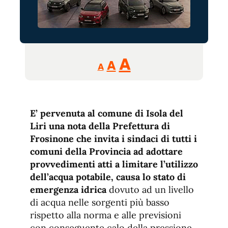
Reducir
Aumentar
Restablecer
A
A
A
tamaño
tamaño
tamaño
de
de
fuente.
de
fuente
E’ pervenuta al comune di Isola del
fuente.
Liri una nota della Prefettura di
Frosinone che invita i sindaci di tutti i
comuni della Provincia ad adottare
provvedimenti atti a limitare l’utilizzo
dell’acqua potabile, causa lo stato di
emergenza idrica
dovuto ad un livello
di acqua nelle sorgenti più basso
rispetto alla norma e alle previsioni
con conseguente calo della pressione