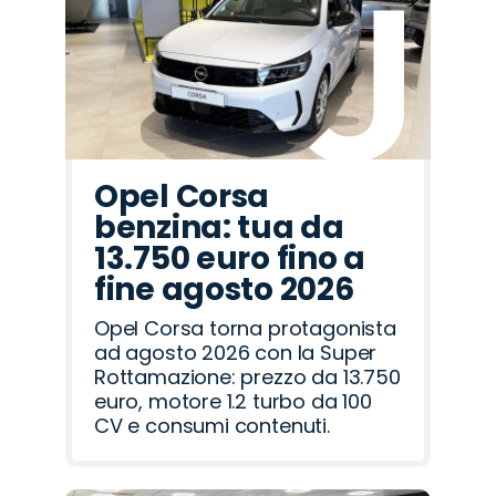
Fiat
Lancia
Seat
Peugeot
Citroën
Jeep
Land
Omoda
Hyundai
Abarth
Cupra
Mazda
Alfa
Opel
Jaecoo
Rover
Romeo
Opel Corsa
benzina: tua da
13.750 euro fino a
fine agosto 2026
Opel Corsa torna protagonista
ad agosto 2026 con la Super
Rottamazione: prezzo da 13.750
euro, motore 1.2 turbo da 100
CV e consumi contenuti.