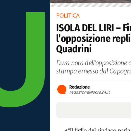
POLITICA
ISOLA DEL LIRI – F
l’opposizione repl
Quadrini
Dura nota dell'opposizione c
stampa emesso dal Capogr
Redazione
redazione@sora24.it
«“Il figlio del sindaco parl