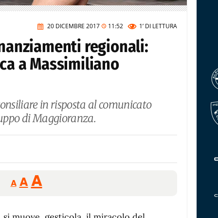
20 DICEMBRE 2017
11:52
1’
DI LETTURA
inanziamenti regionali:
ica a Massimiliano
onsiliare in risposta al comunicato
uppo di Maggioranza.
Reducir
Aumentar
Restablecer
A
A
A
tamaño
tamaño
tamaño
de
de
fuente.
a, si muove, gesticola, il miracolo del