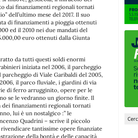
de
fuente
to dai finanziamenti regionali tornati
fuente.
o” dell’ultimo mese del 2017. Il suo
a di finanziamenti a pioggia ottenuti
2000 ed il 2010 nei due mandati del
5.000,00 euro ottenuti dalla Giunta
tratto da tutti questi soldi enormi
abinieri iniziata nel 2006, il parcheggio
il parcheggio di Viale Garibaldi del 2005,
2006, il parco fluviale, i giardini di via
rie di ferro arrugginito, opere per le
no se le vedranno un giorno finite. Il
a dei finanziamenti regionali tornati
no, lui è un nostalgico :” le
ncenzo Quadrini – scrive il piccolo
 rivendicare tantissime opere finanziate
strazione della bontà e delle capacità