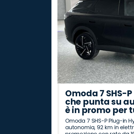
Omoda 7 SHS-P P
che punta su au
è in promo per 
Omoda 7 SHS-P Plug-in Hybr
autonomia, 92 km in elettr
promozione con rate da 19