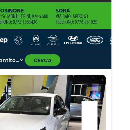
CERCA
›