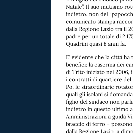
Natale”. Il suo mutismo rot
indietro, non del “papocchi
comunicato stampa raccont
dalla Regione Lazio tra il 
padre per un totale di 2.17
Quadrini quasi 8 anni fa.
E’ evidente che la città ha 
benefici: la caserma dei car
di Trito iniziato nel 2006, 
i contratti di quartiere del 
Po, le straordinarie rotato
quali gli isolani si domanda
figlio del sindaco non parl
indietro in questo ultimo an
Amministrazioni a guida Vi
braccio di ferro – possono
dalla Regione Lazio, a dimo