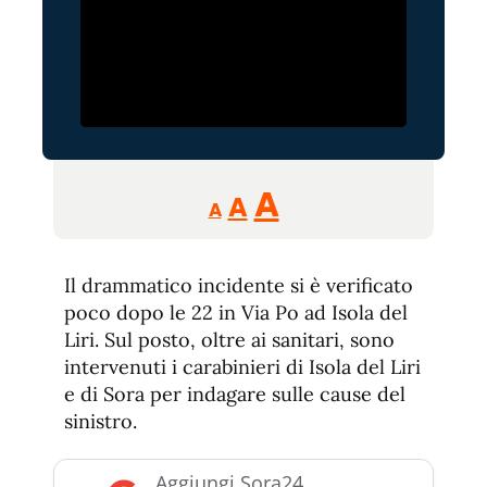
Reducir
Aumentar
Restablecer
A
A
A
tamaño
tamaño
tamaño
de
de
fuente.
Il drammatico incidente si è verificato
de
fuente
poco dopo le 22 in Via Po ad Isola del
fuente.
Liri. Sul posto, oltre ai sanitari, sono
intervenuti i carabinieri di Isola del Liri
e di Sora per indagare sulle cause del
sinistro.
Aggiungi Sora24