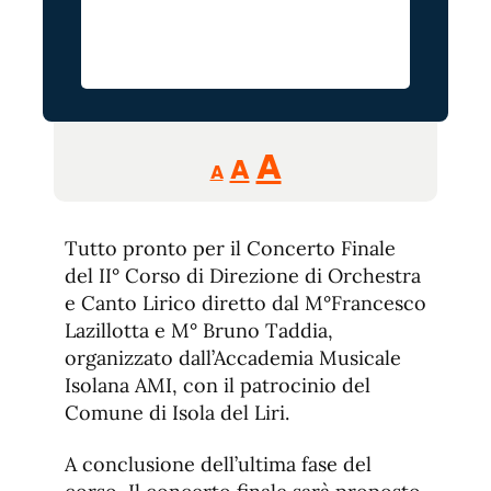
Reducir
Aumentar
Restablecer
A
A
A
tamaño
tamaño
tamaño
de
de
fuente.
Tutto pronto per il Concerto Finale
de
fuente
del II° Corso di Direzione di Orchestra
fuente.
e Canto Lirico diretto dal M°Francesco
Lazillotta e M° Bruno Taddia,
organizzato dall’Accademia Musicale
Isolana AMI, con il patrocinio del
Comune di Isola del Liri.
A conclusione dell’ultima fase del