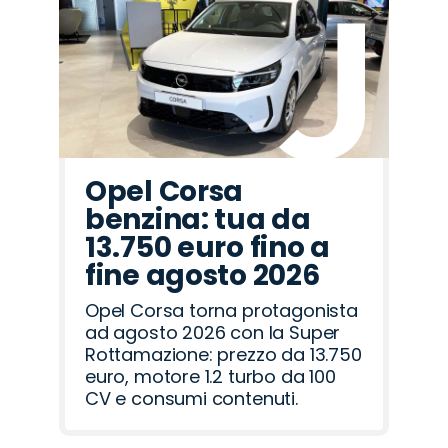
Hyundai
Cupra
Land
Mazda
Opel
Fiat
Seat
Jeep
Lancia
Omoda
Abarth
Peugeot
Jaecoo
Citroën
Alfa
Rover
Romeo
Opel Corsa
benzina: tua da
13.750 euro fino a
fine agosto 2026
Opel Corsa torna protagonista
ad agosto 2026 con la Super
Rottamazione: prezzo da 13.750
euro, motore 1.2 turbo da 100
CV e consumi contenuti.