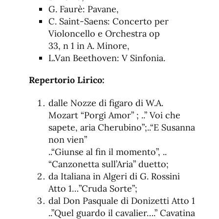
G. Faurè: Pavane,
C. Saint-Saens: Concerto per
Violoncello e Orchestra op
33, n 1 in A. Minore,
L.Van Beethoven: V Sinfonia.
Repertorio Lirico:
dalle Nozze di figaro di W.A.
Mozart “Porgi Amor” ; ..” Voi che
sapete, aria Cherubino”;..“E Susanna
non vien”
..“Giunse al fin il momento”, ..
“Canzonetta sull’Aria” duetto;
da Italiana in Algeri di G. Rossini
Atto 1…”Cruda Sorte”;
dal Don Pasquale di Donizetti Atto 1
..”Quel guardo il cavalier….” Cavatina