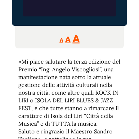
Reducir
Aumentar
Restablecer
A
A
A
tamaño
tamaño
tamaño
de
de
fuente.
«Mi piace salutare la terza edizione del
de
fuente
Premio “Ing. Angelo Viscogliosi”, una
fuente.
manifestazione nata sotto la attuale
gestione delle attività culturali nella
nostra città, come altre quali ROCK IN
LIRI o ISOLA DEL LIRI BLUES & JAZZ
FEST, e che tutte stanno a rimarcare il
carattere di Isola del Liri “Città della
Musica” e di TUTTA la musica.
Saluto e ringrazio il Maestro Sandro