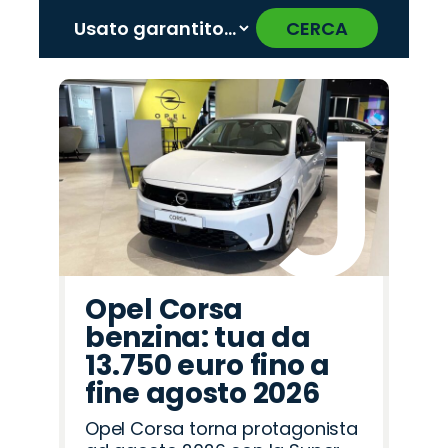
CERCA
‹
›
Promo
Promo
Promo
Promo
Promo
Promo
Promo
Promo
Promo
Promo
Promo
Promo
Promo
Promo
Promo
Citroën
Mazda
Cupra
Jeep
Land
Lancia
Alfa
Fiat
Jaecoo
Peugeot
Hyundai
Omoda
Opel
Seat
Abarth
Rover
Romeo
Opel Corsa
benzina: tua da
13.750 euro fino a
fine agosto 2026
Opel Corsa torna protagonista