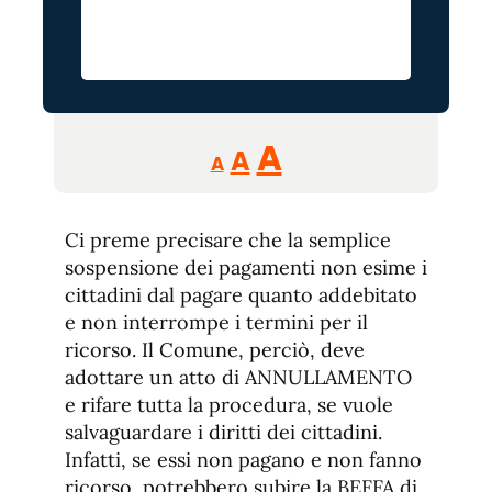
Reducir
Aumentar
Restablecer
A
A
A
tamaño
tamaño
tamaño
de
de
fuente.
Ci preme precisare che la semplice
de
fuente
sospensione dei pagamenti non esime i
fuente.
cittadini dal pagare quanto addebitato
e non interrompe i termini per il
ricorso. Il Comune, perciò, deve
adottare un atto di ANNULLAMENTO
e rifare tutta la procedura, se vuole
salvaguardare i diritti dei cittadini.
Infatti, se essi non pagano e non fanno
ricorso, potrebbero subire la BEFFA di