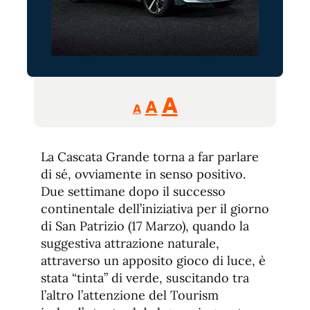
Reducir
Aumentar
Restablecer
A
A
A
tamaño
tamaño
tamaño
de
de
fuente.
La Cascata Grande torna a far parlare
de
fuente
di sé, ovviamente in senso positivo.
fuente.
Due settimane dopo il successo
continentale dell’iniziativa per il giorno
di San Patrizio (17 Marzo), quando la
suggestiva attrazione naturale,
attraverso un apposito gioco di luce, è
stata “tinta” di verde, suscitando tra
l’altro l’attenzione del Tourism