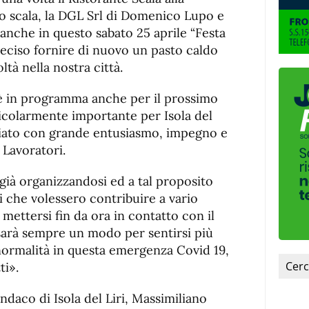
de
fuente
o scala, la DGL Srl di Domenico Lupo e
fuente.
 anche in questo sabato 25 aprile “Festa
deciso fornire di nuovo un pasto caldo
ltà nella nostra città.
 è in programma anche per il prossimo
icolarmente importante per Isola del
giato con grande entusiasmo, impegno e
 Lavoratori.
a già organizzandosi ed a tal proposito
 che volessero contribuire a vario
i mettersi fin da ora in contatto con il
 sarà sempre un modo per sentirsi più
 normalità in questa emergenza Covid 19,
ti».
indaco di Isola del Liri, Massimiliano