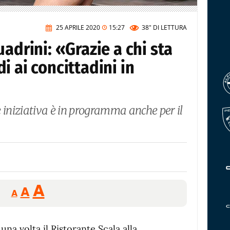
25 APRILE 2020
15:27
38"
DI LETTURA
adrini: «Grazie a chi sta
i ai concittadini in
 iniziativa è in programma anche per il
Reducir
Aumentar
Restablecer
A
A
A
tamaño
tamaño
tamaño
de
de
fuente.
una volta il Ristorante Scala alla