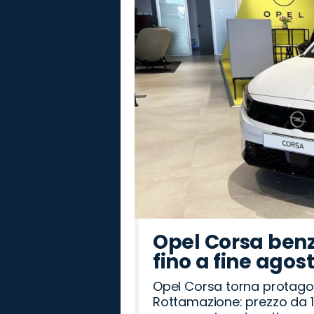
Seat
Citroën
Abarth
Omoda
Mazda
Jaecoo
Fiat
Alfa
Hyundai
Peugeot
Jeep
Opel
Land
Cupra
Lancia
Romeo
Rover
Opel Corsa benz
fino a fine agos
Opel Corsa torna protago
Rottamazione: prezzo da 1