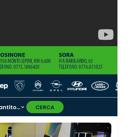
CERCA
›