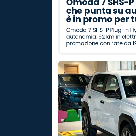
Omoda 7 SHS-P P
che punta su au
è in promo per 
Omoda 7 SHS-P Plug-in Hybr
autonomia, 92 km in elettr
promozione con rate da 19