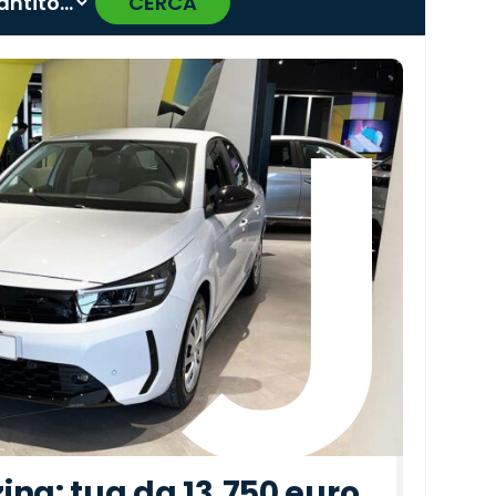
CERCA
›
ina: tua da 13.750 euro