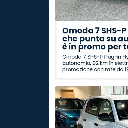
Omoda 7 SHS-P P
che punta su au
è in promo per 
Omoda 7 SHS-P Plug-in Hybr
autonomia, 92 km in elettr
promozione con rate da 19