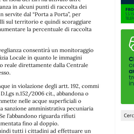
de
fuente
anza in alcuni punti di raccolta dei
fuente.
n servite dal “Porta a Porta”, per
li sul territorio e quindi scoraggiare
aumentare la percentuale di raccolta
rveglianza consentirà un monitoraggio
izia Locale in quanto le immagini
po reale direttamente dalla Centrale
sso.
que in violazione degli artt. 192, commi
l D.Lgs n.152/2006 cit., abbandona o
immette nelle acque superficiali o
la sanzione amministrativa pecuniaria
Se l’abbandono riguarda rifiuti
umentata fino al doppio.
ndi tutti i cittadini ad effettuare un