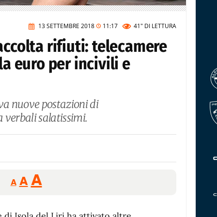
13 SETTEMBRE 2018
11:17
41"
DI LETTURA
ccolta rifiuti: telecamere
la euro per incivili e
tiva nuove postazioni di
verbali salatissimi.
Reducir
Aumentar
Restablecer
A
A
A
tamaño
tamaño
tamaño
de
de
fuente.
 Isola del Liri ha attivato altre