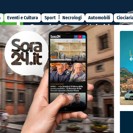
a
Eventi e Cultura
Sport
Necrologi
Automobili
Ciociari