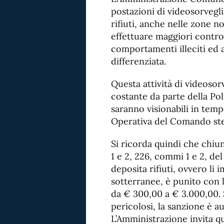
postazioni di videosorvegli
rifiuti, anche nelle zone no
effettuare maggiori control
comportamenti illeciti ed 
differenziata.
Questa attività di videoso
costante da parte della Pol
saranno visionabili in tem
Operativa del Comando ste
Si ricorda quindi che chiun
1 e 2, 226, commi 1 e 2, de
deposita rifiuti, ovvero li 
sotterranee, è punito con 
da € 300,00 a € 3.000,00. 
pericolosi, la sanzione è a
L’Amministrazione invita qui