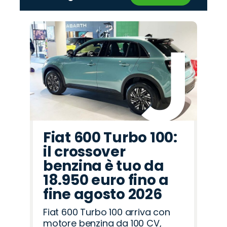
‹
›
Promo
Promo
Promo
Promo
Promo
Promo
Promo
Promo
Promo
Promo
Promo
Promo
Promo
Promo
Promo
Opel
Abarth
Lancia
Cupra
Peugeot
Alfa
Mazda
Jeep
Omoda
Land
Fiat
Jaecoo
Hyundai
Citroën
Seat
Romeo
Rover
Fiat 600 Turbo 100:
il crossover
benzina è tuo da
18.950 euro fino a
fine agosto 2026
Fiat 600 Turbo 100 arriva con
motore benzina da 100 CV,