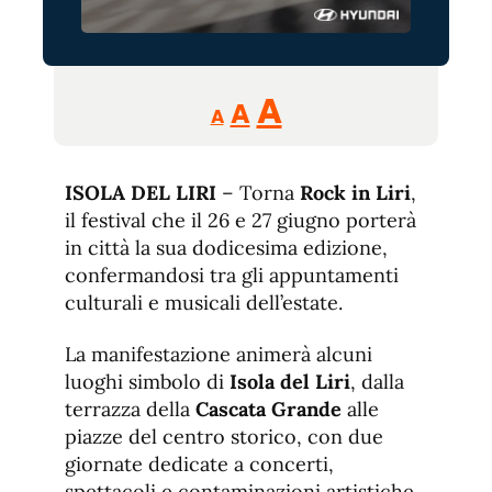
Reducir
Aumentar
Restablecer
A
A
A
tamaño
tamaño
tamaño
de
de
fuente.
ISOLA DEL LIRI
– Torna
de
Rock in Liri
,
fuente
il festival che il 26 e 27 giugno porterà
fuente.
in città la sua dodicesima edizione,
confermandosi tra gli appuntamenti
culturali e musicali dell’estate.
La manifestazione animerà alcuni
luoghi simbolo di
Isola del Liri
, dalla
terrazza della
Cascata Grande
alle
piazze del centro storico, con due
giornate dedicate a concerti,
spettacoli e contaminazioni artistiche.