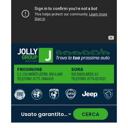
CERCA
‹
›