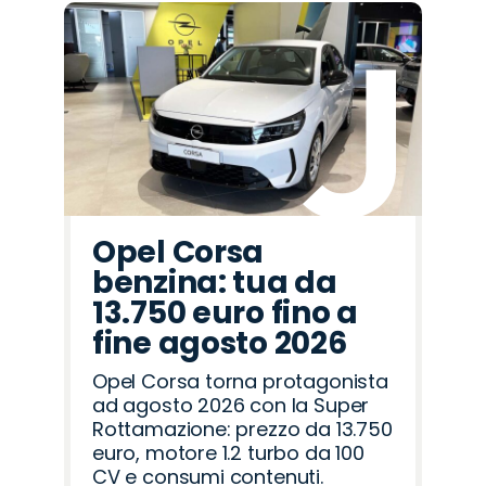
Promo
Promo
Promo
Promo
Promo
Promo
Promo
Promo
Promo
Promo
Promo
Promo
Promo
Promo
Promo
Land
Abarth
Alfa
Omoda
Citroën
Hyundai
Lancia
Peugeot
Seat
Mazda
Opel
Fiat
Cupra
Jeep
Jaecoo
Rover
Romeo
Opel Corsa
benzina: tua da
13.750 euro fino a
fine agosto 2026
Opel Corsa torna protagonista
ad agosto 2026 con la Super
Rottamazione: prezzo da 13.750
euro, motore 1.2 turbo da 100
CV e consumi contenuti.