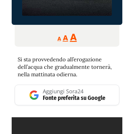
Reducir
Aumentar
Restablecer
A
A
A
tamaño
tamaño
tamaño
de
de
fuente.
Si sta provvedendo all’erogazione
de
fuente
dell’acqua che gradualmente tornerà,
fuente.
nella mattinata odierna.
Aggiungi Sora24
Fonte preferita su Google