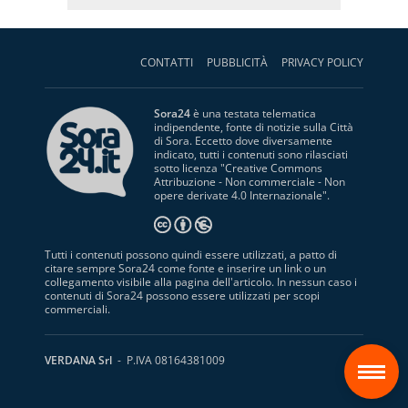
CONTATTI
PUBBLICITÀ
PRIVACY POLICY
Sora24
è una testata telematica
indipendente, fonte di notizie sulla Città
di Sora. Eccetto dove diversamente
indicato, tutti i contenuti sono rilasciati
sotto licenza "
Creative Commons
Attribuzione - Non commerciale - Non
opere derivate 4.0 Internazionale
".
Tutti i contenuti possono quindi essere utilizzati, a patto di
citare sempre Sora24 come fonte e inserire un link o un
collegamento visibile alla pagina dell'articolo. In nessun caso i
contenuti di Sora24 possono essere utilizzati per scopi
commerciali.
S
VERDANA Srl
- P.IVA 08164381009