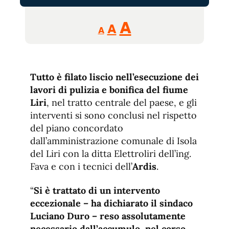
Reducir
Aumentar
Restablecer
A
A
A
tamaño
tamaño
tamaño
de
de
fuente.
de
fuente
Tutto è filato liscio nell’esecuzione dei
fuente.
lavori di pulizia e bonifica del fiume
Liri
, nel tratto centrale del paese, e gli
interventi si sono conclusi nel rispetto
del piano concordato
dall’amministrazione comunale di Isola
del Liri con la ditta Elettroliri dell’ing.
Fava e con i tecnici dell’
Ardis
.
“
Si è trattato di un intervento
eccezionale – ha dichiarato il sindaco
Luciano Duro – reso assolutamente
necessario dall’accumulo, nel corso