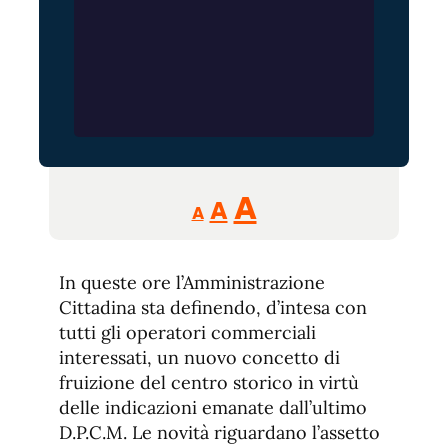
Reducir
Aumentar
Restablecer
A
A
A
tamaño
tamaño
tamaño
de
de
fuente.
In queste ore l’Amministrazione
de
fuente
Cittadina sta definendo, d’intesa con
fuente.
tutti gli operatori commerciali
interessati, un nuovo concetto di
fruizione del centro storico in virtù
delle indicazioni emanate dall’ultimo
D.P.C.M. Le novità riguardano l’assetto