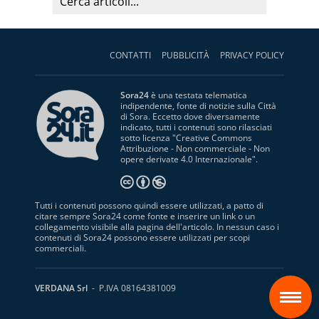
CONTATTI
PUBBLICITÀ
PRIVACY POLICY
Sora24
è una testata telematica
indipendente, fonte di notizie sulla Città
di Sora. Eccetto dove diversamente
indicato, tutti i contenuti sono rilasciati
sotto licenza "
Creative Commons
Attribuzione - Non commerciale - Non
opere derivate 4.0 Internazionale
".
Tutti i contenuti possono quindi essere utilizzati, a patto di
citare sempre Sora24 come fonte e inserire un link o un
collegamento visibile alla pagina dell'articolo. In nessun caso i
contenuti di Sora24 possono essere utilizzati per scopi
commerciali.
S
VERDANA Srl
- P.IVA 08164381009