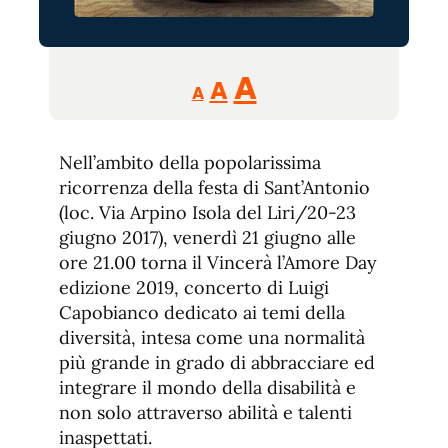
Reducir
Aumentar
Restablecer
A
A
A
tamaño
tamaño
tamaño
de
de
fuente.
Nell’ambito della popolarissima
de
fuente
ricorrenza della festa di Sant’Antonio
fuente.
(loc. Via Arpino Isola del Liri/20-23
giugno 2017), venerdì 21 giugno alle
ore 21.00 torna il Vincerà l’Amore Day
edizione 2019, concerto di Luigi
Capobianco dedicato ai temi della
diversità, intesa come una normalità
più grande in grado di abbracciare ed
integrare il mondo della disabilità e
non solo attraverso abilità e talenti
inaspettati.