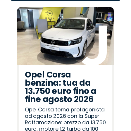
‹
›
Promo
Promo
Promo
Promo
Promo
Promo
Promo
Promo
Promo
Promo
Promo
Promo
Promo
Promo
Promo
Citroën
Lancia
Peugeot
Fiat
Omoda
Alfa
Opel
Jeep
Seat
Mazda
Land
Cupra
Jaecoo
Hyundai
Abarth
Romeo
Rover
Opel Corsa
benzina: tua da
13.750 euro fino a
fine agosto 2026
Opel Corsa torna protagonista
ad agosto 2026 con la Super
Rottamazione: prezzo da 13.750
euro, motore 1.2 turbo da 100