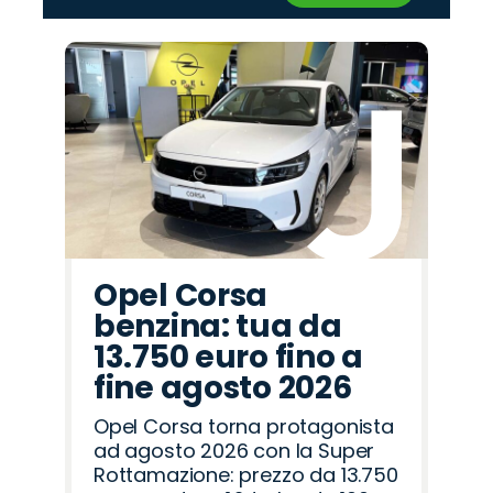
‹
›
Promo
Promo
Promo
Promo
Promo
Promo
Promo
Promo
Promo
Promo
Promo
Promo
Promo
Promo
Promo
Fiat
Citroën
Jaecoo
Jeep
Mazda
Omoda
Alfa
Land
Cupra
Abarth
Lancia
Hyundai
Seat
Opel
Peugeot
Romeo
Rover
Opel Corsa
benzina: tua da
13.750 euro fino a
fine agosto 2026
Opel Corsa torna protagonista
ad agosto 2026 con la Super
Rottamazione: prezzo da 13.750