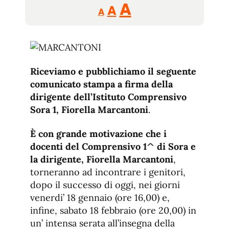
Reducir
Aumentar
Restablecer
A
A
A
tamaño
tamaño
tamaño
de
de
fuente.
de
fuente
fuente.
Riceviamo e pubblichiamo il seguente
comunicato stampa a firma della
dirigente dell’Istituto Comprensivo
Sora 1, Fiorella Marcantoni
.
È con grande motivazione che i
docenti del Comprensivo 1^ di Sora e
la dirigente, Fiorella Marcantoni
,
torneranno ad incontrare i genitori,
dopo il successo di oggi, nei giorni
venerdi’ 18 gennaio (ore 16,00) e,
infine, sabato 18 febbraio (ore 20,00) in
un’ intensa serata all’insegna della