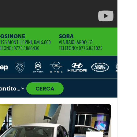
CERCA
›