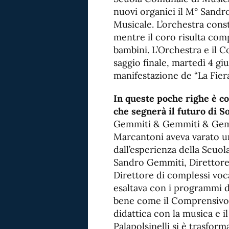
nuovi organici il M° Sandro
Musicale. L’orchestra const
mentre il coro risulta comp
bambini. L’Orchestra e il 
saggio finale, martedì 4 giu
manifestazione de “La Fiera
In queste poche righe è c
che segnerà il futuro di So
Gemmiti & Gemmiti & Gemmi
Marcantoni aveva varato 
dall’esperienza della Scuol
Sandro Gemmiti, Direttore d
Direttore di complessi voca
esaltava con i programmi di
bene come il Comprensivo 1^
didattica con la musica e il 
Palapolsinelli si è trasfor