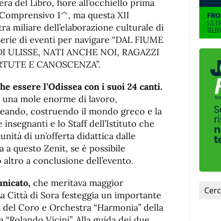
ra del Libro, fiore all’occhiello prima
l Comprensivo 1^, ma questa XII
a miliare dell’elaborazione culturale di
 serie di eventi per navigare “DAL FIUME
I ULISSE, NATI ANCHE NOI, RAGAZZI
IRTUTE E CANOSCENZA”.
he essere l’Odissea con i suoi 24 canti.
ti una mole enorme di lavoro,
reando, costruendo il mondo greco e la
e insegnanti e lo Staff dell’Istituto che
unità di un’offerta didattica dalle
a a questo Zenit, se è possibile
 altro a conclusione dell’evento.
nicato,
che meritava maggior
 La Città di Sora festeggia un importante
ta del Coro e Orchestra “Harmonia” della
“Rolando Vicini”. Alla guida dei due