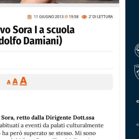
11 GIUGNO 2013
19:58
2’
DI LETTURA
vo Sora I a scuola
dolfo Damiani)
Reducir
Aumentar
Restablecer
A
A
A
tamaño
tamaño
tamaño
de
de
fuente.
de
fuente
fuente.
Sora, retto dalla Dirigente Dott.ssa
abituati a eventi da palati culturalmente
so ha però superato se stesso. Mi sono