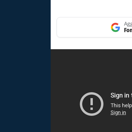
Agg
Fon