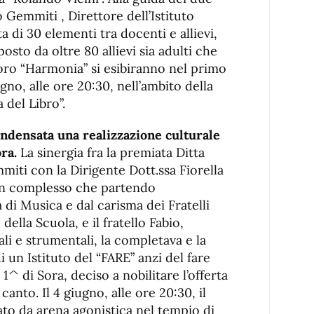
 Gemmiti , Direttore dell’Istituto
a di 30 elementi tra docenti e allievi,
osto da oltre 80 allievi sia adulti che
Coro “Harmonia” si esibiranno nel primo
gno, alle ore 20:30, nell’ambito della
 del Libro”.
ondensata una realizzazione culturale
ra.
La sinergia fra la premiata Ditta
ti con la Dirigente Dott.ssa Fiorella
un complesso che partendo
a di Musica e dal carisma dei Fratelli
ella Scuola, e il fratello Fabio,
li e strumentali, la completava e la
 un Istituto del “FARE” anzi del fare
 di Sora, deciso a nobilitare l’offerta
canto. Il 4 giugno, alle ore 20:30, il
mato da arena agonistica nel tempio di