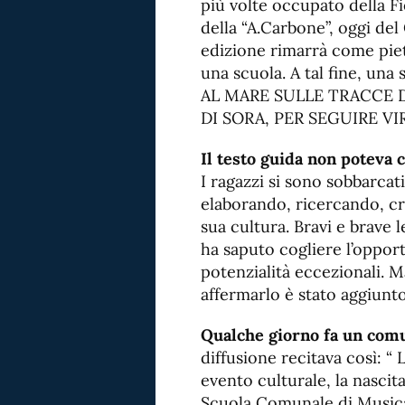
più volte occupato della Fie
della “A.Carbone”, oggi de
edizione rimarrà come pietr
una scuola. A tal fine, una
AL MARE SULLE TRACCE D
DI SORA, PER SEGUIRE V
Il testo guida non poteva c
I ragazzi si sono sobbarca
elaborando, ricercando, c
sua cultura. Bravi e brave l
ha saputo cogliere l’opport
potenzialità eccezionali. M
affermarlo è stato aggiunto
Qualche giorno fa un comu
diffusione recitava così: “
evento culturale, la nasci
Scuola Comunale di Musica 