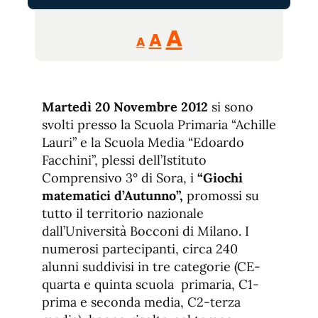
Reducir
Aumentar
Restablecer
A
A
A
tamaño
tamaño
tamaño
de
de
fuente.
de
fuente
Martedì 20 Novembre 2012
si sono
fuente.
svolti presso la Scuola Primaria “Achille
Lauri” e la Scuola Media “Edoardo
Facchini”, plessi dell’Istituto
Comprensivo 3° di Sora, i
“Giochi
matematici d’Autunno”
,
promossi su
tutto il territorio nazionale
dall’Università Bocconi di Milano. I
numerosi partecipanti, circa 240
alunni suddivisi in tre categorie (CE-
quarta e quinta scuola primaria, C1-
prima e seconda media, C2-terza