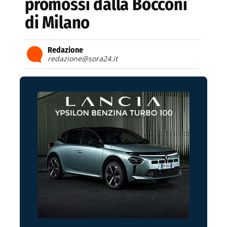
promossi dalla Bocconi
di Milano
Redazione
redazione@sora24.it