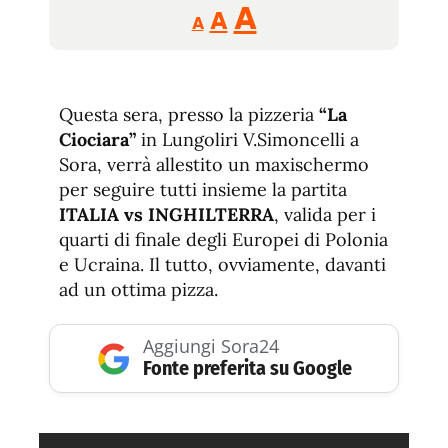
Reducir
Aumentar
Restablecer
A
A
A
tamaño
tamaño
tamaño
de
de
fuente.
de
fuente
Questa sera, presso la pizzeria
“La
fuente.
Ciociara”
in Lungoliri V.Simoncelli a
Sora, verrà allestito un maxischermo
per seguire tutti insieme la partita
ITALIA vs INGHILTERRA
, valida per i
quarti di finale degli Europei di Polonia
e Ucraina. Il tutto, ovviamente, davanti
ad un ottima pizza.
Aggiungi Sora24
Fonte preferita su Google