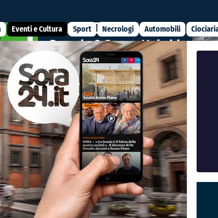
a
Eventi e Cultura
Sport
Necrologi
Automobili
Ciociari