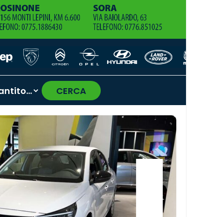
CERCA
›