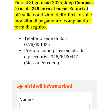
Fino al 31 gennaio 2025,
Jeep Compass
è tua da 249 euro al mese
. Scopri di
più sulle condizioni dell’offerta e sulle
modalità di pagamento, compilando il
form di seguito.
Telefono sede di Sora
0776/851025
Prenotazione prove su strada
e preventivi: 346/6480447
(Alessia Petrucci)
Richiedi informazioni:
Nome
*