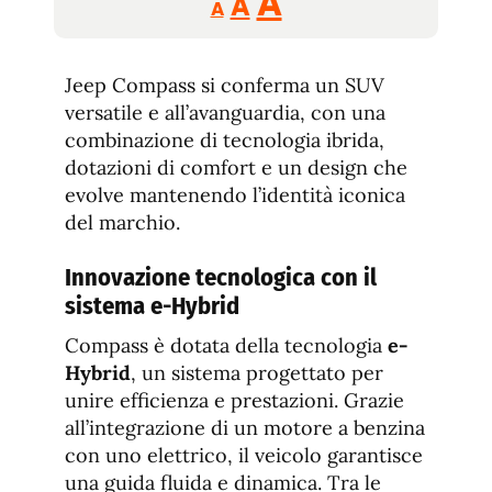
Aumentar
A
A
A
tamaño
tamaño
tamaño
de
de
fuente.
Jeep Compass si conferma un SUV
de
fuente
versatile e all’avanguardia, con una
fuente.
combinazione di tecnologia ibrida,
dotazioni di comfort e un design che
evolve mantenendo l’identità iconica
del marchio.
Innovazione tecnologica con il
sistema e-Hybrid
Compass è dotata della tecnologia
e-
Hybrid
, un sistema progettato per
unire efficienza e prestazioni. Grazie
all’integrazione di un motore a benzina
con uno elettrico, il veicolo garantisce
una guida fluida e dinamica. Tra le